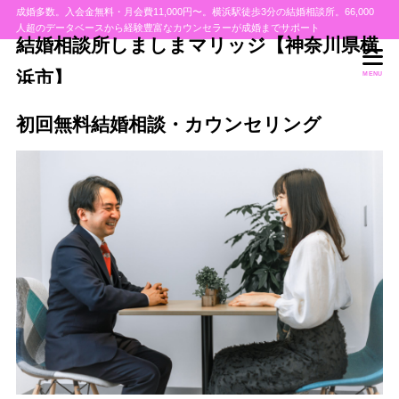
成婚多数。入会金無料・月会費11,000円〜。横浜駅徒歩3分の結婚相談所。66,000
人超のデータベースから経験豊富なカウンセラーが成婚までサポート
目次
結婚相談所しましまマリッジ【神奈川県横
浜市】
MENU
1
面談場所案内
初回無料結婚相談・カウンセリング
本社・横浜エキニアオフィス
1.1
横浜東口サテライトオフィス
1.2
2
無料結婚相談・カウンセリング、個別説明のご予約はこちらから