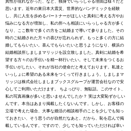
異性が現れなかった、など、独身でいらっしゃる理由は様々だと
思います。近年の東日本大震災、世界的なパンデミックを経験
し、共に人生を歩めるパートナーがほしいと真剣に考える方やお
悩みになる方が増加し、私の所へも相談にいらっしゃる方が多く
なり、ここ数年で多くの方をご結婚まで導いて参りました。その
時のご結婚された方々の喜びが忘れられず、もっと多くの方に結
婚してもらいたい。喜んでもらいたいと思うようになり、横浜の
結婚相談所しましまマリッジを設立致しました。真剣に結婚を希
望する方々のお手伝いを精一杯行いたい。そして未来をつくるお
手伝いがしたい。それが当社の使命だと考えております。私達と
いっしょに希望のある未来をつくって行きましょう。しましまマ
リッジは株式会社しましまブックスグループが運営会社なので安
心してご利用いただけます。 ちよっぴり、無駄話。このサイト、
私の写真画像が多いと思いませんでしたか？ 実は大変恥ずかしい
んです。本当はあまり掲載したくないんです。しかし、お客様の
立場で考えた場合、大事な婚活の相談相手のことを少しでも知っ
ておきたい、そう思うのが自然だなあと。だから、恥を忍んで掲
載しているんです。ですので、少しでも知っていただければ幸い