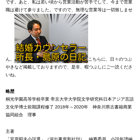
です。あと、私は若い頃から営業活動が苦手でして、今まで営業
職は避けて参りました。ですので、無理な営業等は一切致しませ
ん。
こちらに、日々のつぶ
やきなど掲載しておりますので、是非、暇つぶしにご一読くださ
いね。
略歴
桐光学園高等学校卒業 帝京大学大学院文学研究科日本アジア言語
文化学博士前期課程修了 2018年～2020年 神奈川県古書籍商業
協同組合 理事
主著
「宮原昭夫小説選」（河出書房新社刊） 編纂委員 小説年譜編