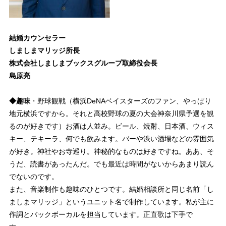
結婚カウンセラー
しましまマリッジ所長
株式会社しましまブックスグループ取締役会長
島原亮
◆趣味
・野球観戦（横浜DeNAベイスターズのファン、やっぱり
地元横浜ですから。それと高校野球の夏の大会神奈川県予選を観
るのが好きです）お酒は人並み。ビール、焼酎、日本酒、ウィス
キー、テキーラ、何でも飲みます。バーや渋い酒場などの雰囲気
が好き。神社やお寺巡り。神秘的なものは好きですね。ああ、そ
うだ、読書があったんだ。でも最近は時間がないからあまり読ん
でないのです。
また、音楽制作も趣味のひとつです。結婚相談所と同じ名前「し
ましまマリッジ」というユニット名で制作しています。私が主に
作詞とバックボーカルを担当しています。正直歌は下手で