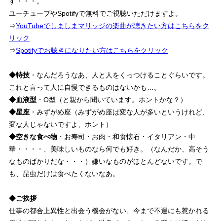
す・・・。
ユーチューブやSpotifyで無料でご視聴いただけますよ。
⇒
YouTubeでしましまマリッジの楽曲が聴きたい方はこちらをク
リック
⇒
Spotifyでお聴きになりたい方はこちらをクリック
◆特技
・なんだろうなあ、人と人をくっつけることぐらいです。
これと言って人に自慢できるものはないかも…。
◆血液型
・O型（と親から聞いています。ホントかな？）
◆星座
・みずがめ座（みずがめ座は変な人が多いというけれど、
変な人じゃないですよ、ホント）
◆空きな食べ物
・お寿司・お肉・和食懐石・イタリアン・中
華・・・・、美味しいものなら何でも好き。（なんだか、高そう
なものばかりだな・・・）嫌いなものがほとんどないです。で
も、昆虫だけは食べたくないなあ。
◆ご挨拶
仕事の都合上異性と出会う機会がない、今まで不運にも惹かれる