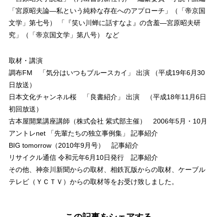
「宮原昭夫論―私という純粋な存在へのアプローチ」（「帝京国
文学」第七号） 「『笑い川蝉に話すなよ』の含羞―宮原昭夫研
究」（「帝京国文学」第八号） など
取材・講演
調布FM 「気分はいつもブルースカイ」 出演 （平成19年6月30
日放送）
日本文化チャンネル桜 「良書紹介」 出演 （平成18年11月6日
初回放送）
古本屋開業講座講師（株式会社 紫式部主催） 2006年5月・10月
アントレnet 「先輩たちの独立事例集」 記事紹介
BIG tomorrow（2010年9月号） 記事紹介
リサイクル通信 令和元年6月10日発行 記事紹介
その他、神奈川新聞からの取材、相鉄瓦版からの取材、ケーブル
テレビ（ＹＣＴＶ）からの取材等をお受け致しました。