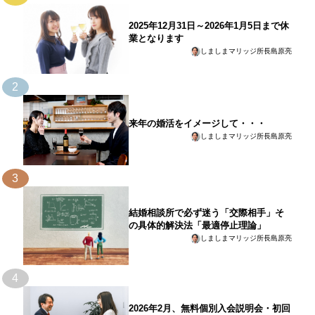
2025年12月31日～2026年1月5日まで休
業となります
しましまマリッジ所長島原亮
2
来年の婚活をイメージして・・・
しましまマリッジ所長島原亮
3
結婚相談所で必ず迷う「交際相手」そ
の具体的解決法「最適停止理論」
しましまマリッジ所長島原亮
4
2026年2月、無料個別入会説明会・初回