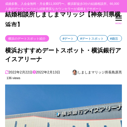
成婚多数。入会金無料・月会費11,000円〜。横浜駅徒歩3分の結婚相談所。66,000
人超のデータベースから経験豊富なカウンセラーが成婚までサポート
結婚相談所しましまマリッジ【神奈川県横
浜市】
MENU
横浜のデートスポット紹介
#デート
#デートスポット
#婚活
横浜おすすめデートスポット・横浜銀行ア
イスアリーナ
2022年2月22日
2022年2月13日
しましまマリッジ所長島原亮
136 views