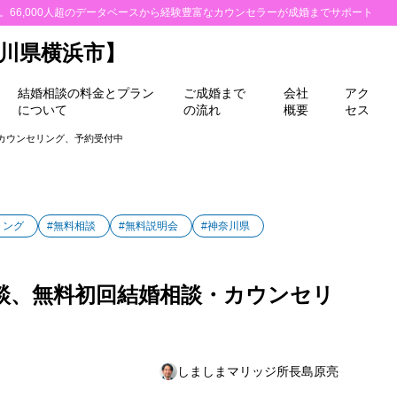
所。66,000人超のデータベースから経験豊富なカウンセラーが成婚までサポート
川県横浜市】
結婚相談の料金とプラン
ご成婚まで
会社
アク
について
の流れ
概要
セス
・カウンセリング、予約受付中
リング
#無料相談
#無料説明会
#神奈川県
会相談、無料初回結婚相談・カウンセリ
しましまマリッジ所長島原亮