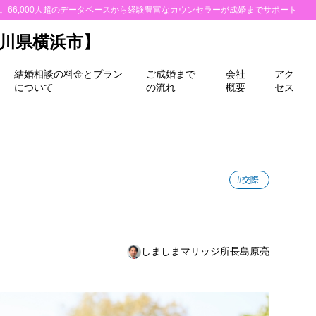
所。66,000人超のデータベースから経験豊富なカウンセラーが成婚までサポート
川県横浜市】
結婚相談の料金とプラン
ご成婚まで
会社
アク
について
の流れ
概要
セス
#交際
しましまマリッジ所長島原亮