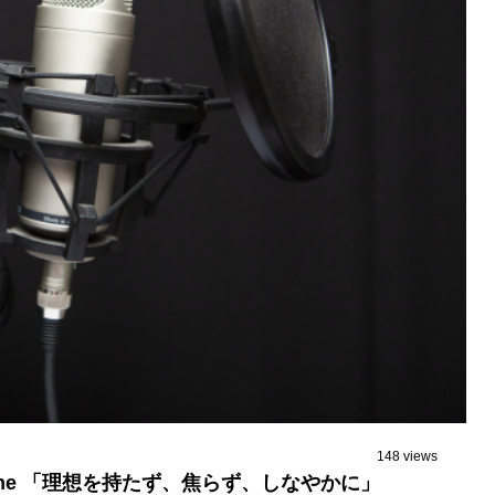
148 views
e time 「理想を持たず、焦らず、しなやかに」