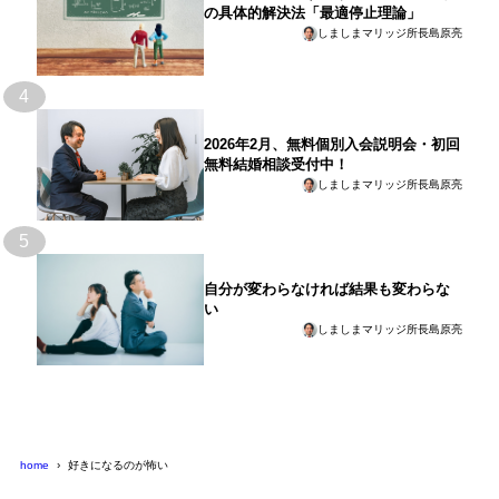
の具体的解決法「最適停止理論」
しましまマリッジ所長島原亮
4
2026年2月、無料個別入会説明会・初回
無料結婚相談受付中！
しましまマリッジ所長島原亮
5
自分が変わらなければ結果も変わらな
い
しましまマリッジ所長島原亮
home
好きになるのが怖い