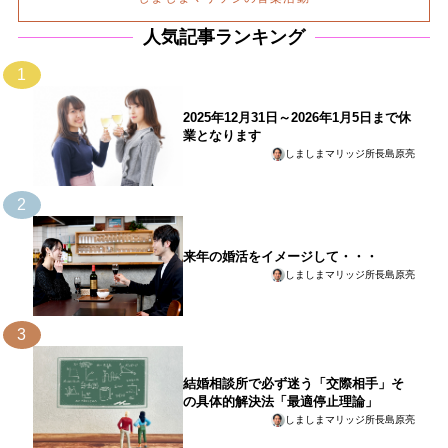
人気記事ランキング
1
2025年12月31日～2026年1月5日まで休
業となります
しましまマリッジ所長島原亮
2
来年の婚活をイメージして・・・
しましまマリッジ所長島原亮
3
結婚相談所で必ず迷う「交際相手」そ
の具体的解決法「最適停止理論」
しましまマリッジ所長島原亮