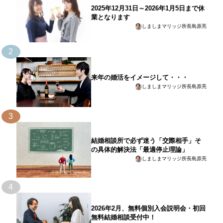
2025年12月31日～2026年1月5日まで休
業となります
しましまマリッジ所長島原亮
2
来年の婚活をイメージして・・・
しましまマリッジ所長島原亮
3
結婚相談所で必ず迷う「交際相手」そ
の具体的解決法「最適停止理論」
しましまマリッジ所長島原亮
4
2026年2月、無料個別入会説明会・初回
無料結婚相談受付中！