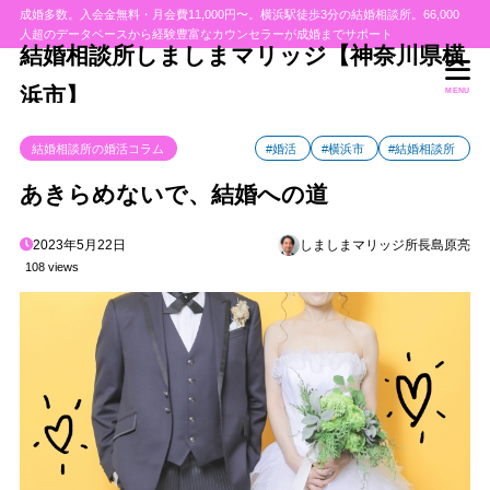
成婚多数。入会金無料・月会費11,000円〜。横浜駅徒歩3分の結婚相談所。66,000
人超のデータベースから経験豊富なカウンセラーが成婚までサポート
結婚相談所しましまマリッジ【神奈川県横
浜市】
MENU
結婚相談所の婚活コラム
#婚活
#横浜市
#結婚相談所
あきらめないで、結婚への道
2023年5月22日
しましまマリッジ所長島原亮
108 views