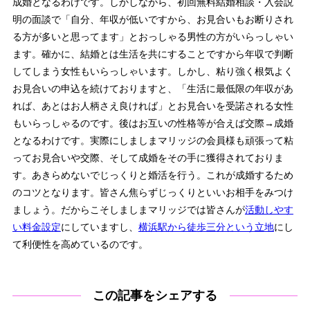
成婚となるわけです。しかしながら、初回無料結婚相談・入会説
明の面談で「自分、年収が低いですから、お見合いもお断りされ
る方が多いと思ってます」とおっしゃる男性の方がいらっしゃい
ます。確かに、結婚とは生活を共にすることですから年収で判断
してしまう女性もいらっしゃいます。しかし、粘り強く根気よく
お見合いの申込を続けておりますと、「生活に最低限の年収があ
れば、あとはお人柄さえ良ければ」とお見合いを受諾される女性
もいらっしゃるのです。後はお互いの性格等が合えば交際→成婚
となるわけです。実際にしましまマリッジの会員様も頑張って粘
ってお見合いや交際、そして成婚をその手に獲得されておりま
す。あきらめないでじっくりと婚活を行う。これが成婚するため
のコツとなります。皆さん焦らずじっくりといいお相手をみつけ
ましょう。だからこそしましまマリッジでは皆さんが
活動しやす
い料金設定
にしていますし、
横浜駅から徒歩三分という立地
にし
て利便性を高めているのです。
この記事をシェアする