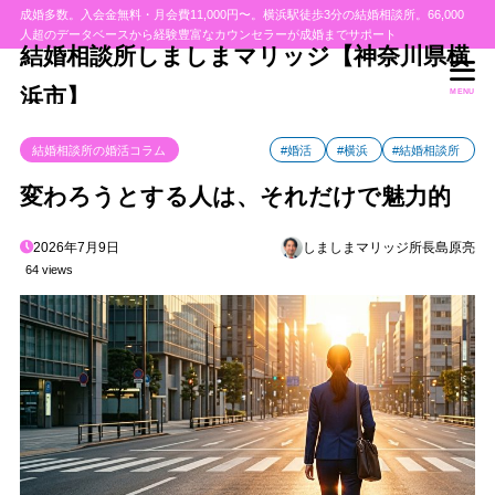
成婚多数。入会金無料・月会費11,000円〜。横浜駅徒歩3分の結婚相談所。66,000
人超のデータベースから経験豊富なカウンセラーが成婚までサポート
結婚相談所しましまマリッジ【神奈川県横
浜市】
MENU
結婚相談所の婚活コラム
#婚活
#横浜
#結婚相談所
変わろうとする人は、それだけで魅力的
2026年7月9日
しましまマリッジ所長島原亮
64 views