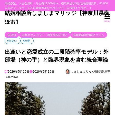
成婚多数。入会金無料・月会費11,000円〜。横浜駅徒歩3分の結婚相談所。66,000
人超のデータベースから経験豊富なカウンセラーが成婚までサポート
結婚相談所しましまマリッジ【神奈川県横
浜市】
MENU
未分類
結婚カウンセラー・所長島原の日記
結婚相談所の婚活コラム
#出会い
#恋愛
出逢いと恋愛成立の二段階確率モデル：外
部場（神の手）と臨界現象を含む統合理論
2026年5月16日
2026年5月15日
しましまマリッジ所長島原亮
136 views