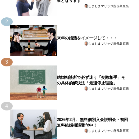
業となります
しましまマリッジ所長島原亮
2
来年の婚活をイメージして・・・
しましまマリッジ所長島原亮
3
結婚相談所で必ず迷う「交際相手」そ
の具体的解決法「最適停止理論」
しましまマリッジ所長島原亮
4
2026年2月、無料個別入会説明会・初回
無料結婚相談受付中！
しましまマリッジ所長島原亮