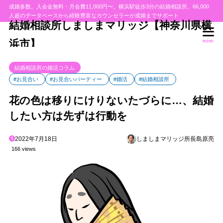
成婚多数。入会金無料・月会費11,000円〜。横浜駅徒歩3分の結婚相談所。66,000
人超のデータベースから経験豊富なカウンセラーが成婚までサポート
結婚相談所しましまマリッジ【神奈川県横
浜市】
MENU
結婚相談所の婚活コラム
#お見合い
#お見合いパーティー
#婚活
#結婚相談所
花の色は移りにけりないたづらに…、結婚
したい方は先ずは行動を
2022年7月18日
しましまマリッジ所長島原亮
166 views