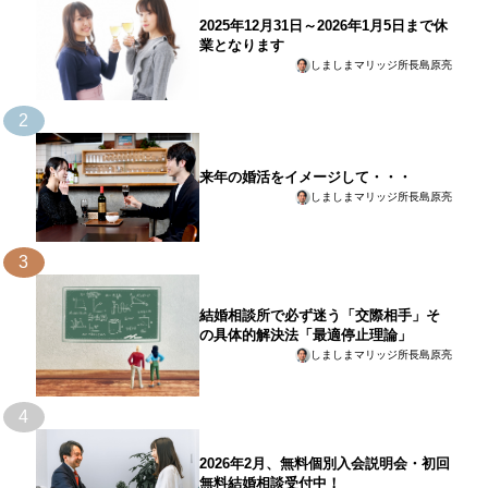
2025年12月31日～2026年1月5日まで休
業となります
しましまマリッジ所長島原亮
2
来年の婚活をイメージして・・・
しましまマリッジ所長島原亮
3
結婚相談所で必ず迷う「交際相手」そ
の具体的解決法「最適停止理論」
しましまマリッジ所長島原亮
4
2026年2月、無料個別入会説明会・初回
無料結婚相談受付中！